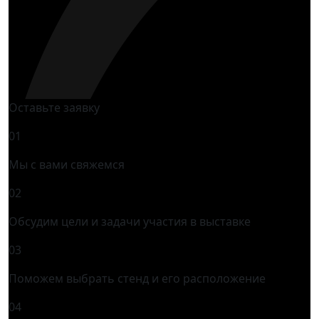
Оставьте заявку
01
Мы с вами свяжемся
02
Обсудим цели и задачи участия в выставке
03
Поможем выбрать стенд и его расположение
04