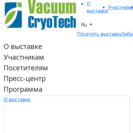
О
Участник
выставке
Ru
Посетить выставку
Забр
О выставке
Участникам
Посетителям
Пресс-центр
Программа
О выставке