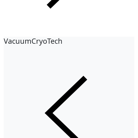
VacuumCryoTech