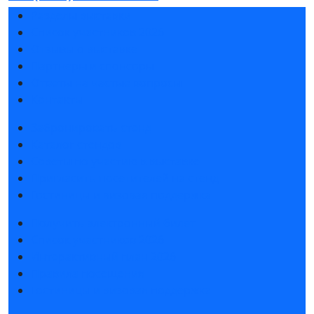
Разделы выставки
Список участников 2026
Отзывы о выставке
Партнеры и спонсоры
Ответы на частые вопросы
Контакты
Забронировать стенд
Каталог стендов
Советы по участию в выставке
Пригласить посетителей на стенд
Гостиницы и визовая поддержка
Получить электронный билет
Список участников 2026
Интерактивный план 2026
Правила посещения
Гостиницы и визовая поддержка