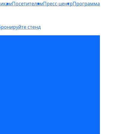
никам
Посетителям
Пресс-центр
Программа
бронируйте стенд