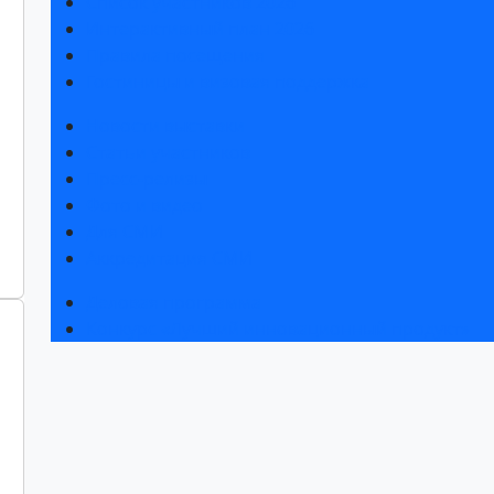
Список участников 2026
Интерактивный план 2026
Правила посещения
Гостиницы и визовая поддержка
Новости выставки
Статьи участников
Пресс-релизы
Фото и видео
Для СМИ
Аккредитация СМИ
Деловая программа
Конкурс «Лучший инновационный продукт»