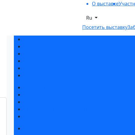
О выставке
Участ
Ru
Посетить выставку
За
Разделы выставки
Список участников 2026
Отзывы о выставке
Партнеры и спонсоры
Ответы на частые вопросы
Контакты
Забронировать стенд
Каталог стендов
Советы по участию в выставке
Пригласить посетителей на стенд
Гостиницы и визовая поддержка
Получить электронный билет