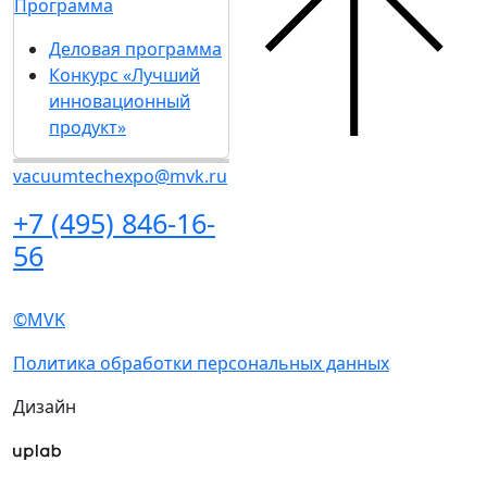
Правила посещения
Аккредитация СМИ
Гостиницы и
Программа
визовая поддержка
Деловая программа
Пресс-центр
Конкурс «Лучший
инновационный
Новости выставки
продукт»
Статьи участников
Пресс-релизы
Фото и видео
Для СМИ
Аккредитация СМИ
Программа
Деловая программа
Конкурс «Лучший
инновационный
продукт»