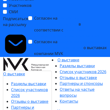
27 апреля 2026
1
2
3
4
5
...
Подпишитесь на нашу рассылку
Ценим ваше время, поэтому будем присылать
только важные новости выставки и
спецпредложения.
Хочу получать рассылки с информацией для:
Посетителей
Участников
СМИ
Согласен на
обработку
Подписаться
персональных данных
в
на рассылку
соответствии с
Политикой
обработки персональных данных