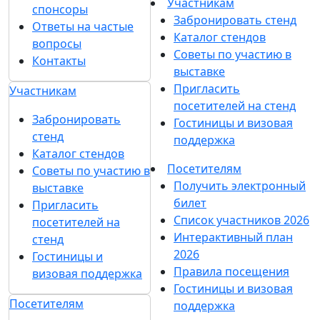
Согласен на
получение уведомлений
и рекламных сообщений
о выставках
компании MVK
О выставке
Разделы выставки
Список участников 2026
О выставке
Отзывы о выставке
Партнеры и спонсоры
Разделы выставки
Ответы на частые
Список участников
вопросы
2026
Контакты
Отзывы о выставке
Партнеры и
Участникам
спонсоры
Забронировать стенд
Ответы на частые
Каталог стендов
вопросы
Советы по участию в
Контакты
выставке
Пригласить
Участникам
посетителей на стенд