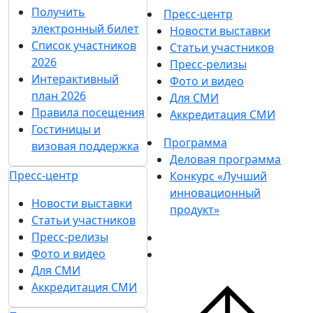
Забронировать
Гостиницы и визовая
стенд
поддержка
Каталог стендов
Посетителям
Советы по участию в
Получить электронный
выставке
билет
Пригласить
Список участников 2026
посетителей на
Интерактивный план
стенд
2026
Гостиницы и
Правила посещения
визовая поддержка
Гостиницы и визовая
Посетителям
поддержка
Получить
Пресс-центр
электронный билет
Новости выставки
Список участников
Статьи участников
2026
Пресс-релизы
Интерактивный
Фото и видео
план 2026
Для СМИ