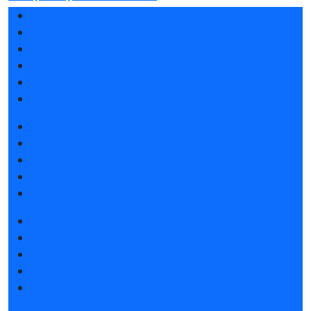
Разделы выставки
Список участников 2026
Отзывы о выставке
Партнеры и спонсоры
Ответы на частые вопросы
Контакты
Забронировать стенд
Каталог стендов
Советы по участию в выставке
Пригласить посетителей на стенд
Гостиницы и визовая поддержка
Получить электронный билет
Список участников 2026
Интерактивный план 2026
Правила посещения
Гостиницы и визовая поддержка