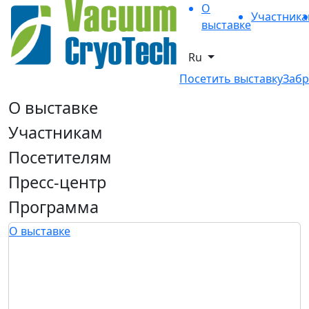
О
Участник
выставке
Ru
Посетить выставку
Забр
О выставке
Участникам
Посетителям
Пресс-центр
Программа
О выставке