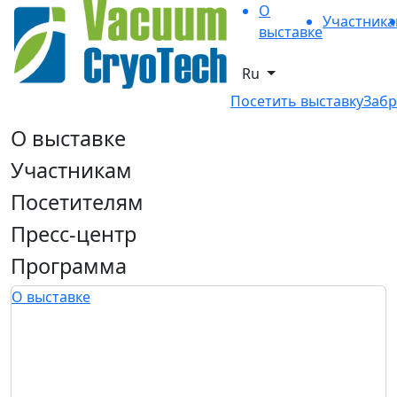
О
Участник
выставке
Ru
Посетить выставку
Забр
О выставке
Участникам
Посетителям
Пресс-центр
Программа
О выставке