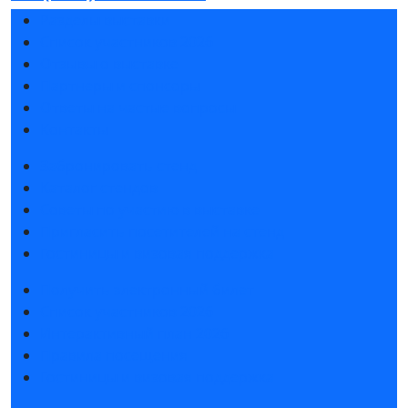
Разделы выставки
Список участников 2026
Отзывы о выставке
Партнеры и спонсоры
Ответы на частые вопросы
Контакты
Забронировать стенд
Каталог стендов
Советы по участию в выставке
Пригласить посетителей на стенд
Гостиницы и визовая поддержка
Получить электронный билет
Список участников 2026
Интерактивный план 2026
Правила посещения
Гостиницы и визовая поддержка