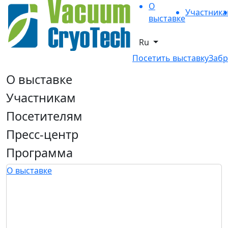
О
Участник
выставке
Ru
Посетить выставку
Забр
О выставке
Участникам
Посетителям
Пресс-центр
Программа
О выставке