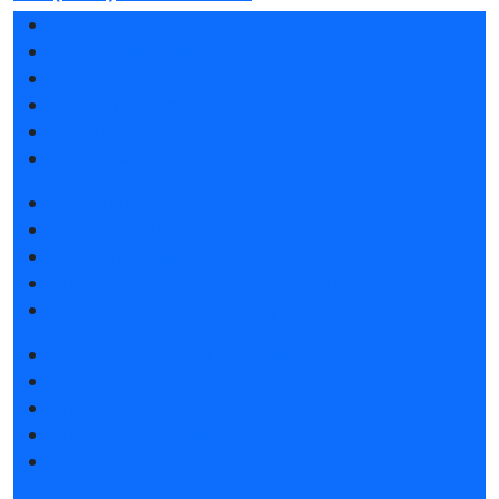
Разделы выставки
Список участников 2026
Отзывы о выставке
Партнеры и спонсоры
Ответы на частые вопросы
Контакты
Забронировать стенд
Каталог стендов
Советы по участию в выставке
Пригласить посетителей на стенд
Гостиницы и визовая поддержка
Получить электронный билет
Список участников 2026
Интерактивный план 2026
Правила посещения
Гостиницы и визовая поддержка