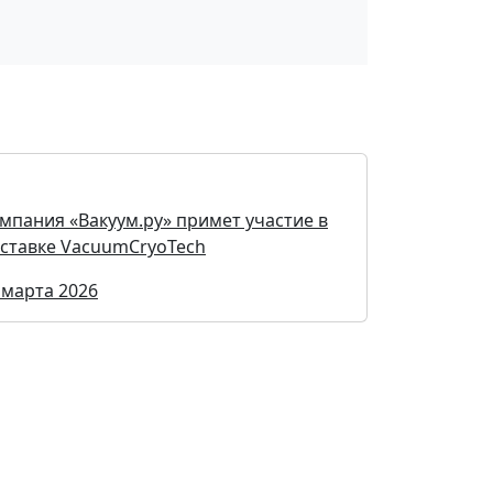
мпания «Вакуум.ру» примет участие в
ставке VacuumCryoTech
 марта 2026