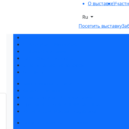
О выставке
Участ
Ru
Посетить выставку
За
Разделы выставки
Список участников 2026
Отзывы о выставке
Партнеры и спонсоры
Ответы на частые вопросы
Контакты
Забронировать стенд
Каталог стендов
Советы по участию в выставке
Пригласить посетителей на стенд
Гостиницы и визовая поддержка
Получить электронный билет