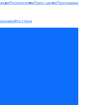
никам
Посетителям
Пресс-центр
Программа
бронируйте стенд