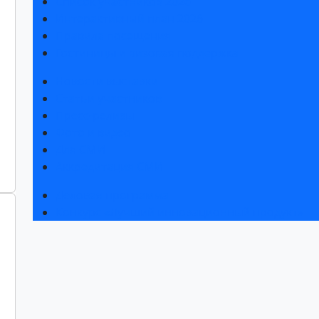
Список участников 2026
Интерактивный план 2026
Правила посещения
Гостиницы и визовая поддержка
Новости выставки
Статьи участников
Пресс-релизы
Фото и видео
Для СМИ
Аккредитация СМИ
Деловая программа
Конкурс «Лучший инновационный продукт»