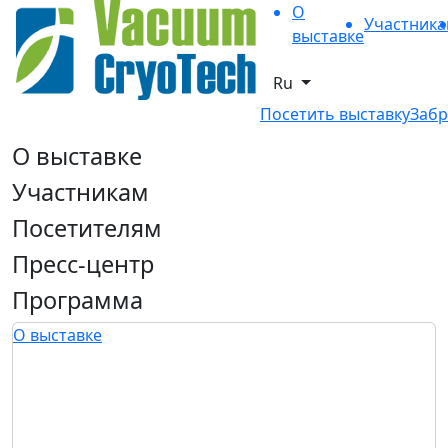
О
Участник
выставке
Ru
Посетить выставку
Забр
О выставке
Участникам
Посетителям
Пресс-центр
Программа
О выставке