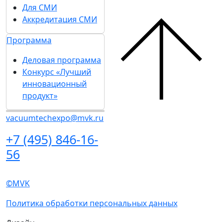
персональных данных
в
на рассылку
соответствии с
Политикой
обработки персональных данных
Согласен на
получение уведомлений
и рекламных сообщений
о выставках
компании MVK
О выставке
Разделы выставки
Список участников 2026
О выставке
Отзывы о выставке
Партнеры и спонсоры
Разделы выставки
Ответы на частые
Список участников
вопросы
2026
Контакты
Отзывы о выставке
Партнеры и
Участникам
спонсоры
Забронировать стенд
Ответы на частые
Каталог стендов
вопросы
Советы по участию в
Контакты