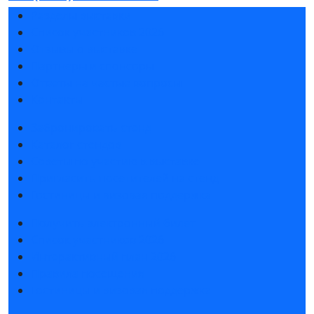
Разделы выставки
Список участников 2026
Отзывы о выставке
Партнеры и спонсоры
Ответы на частые вопросы
Контакты
Забронировать стенд
Каталог стендов
Советы по участию в выставке
Пригласить посетителей на стенд
Гостиницы и визовая поддержка
Получить электронный билет
Список участников 2026
Интерактивный план 2026
Правила посещения
Гостиницы и визовая поддержка