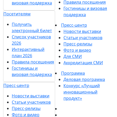
Приборы для вакуумной упаковки
15 июля 2020
1
2
3
4
5
Подпишитесь на нашу рассылку
Ценим ваше время, поэтому будем присылать
только важные новости выставки и
спецпредложения.
Хочу получать рассылки с информацией для:
Посетителей
Участников
СМИ
Согласен на
обработку
Подписаться