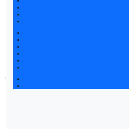
Список участников 2026
Интерактивный план 2026
Правила посещения
Гостиницы и визовая поддержка
Новости выставки
Статьи участников
Пресс-релизы
Фото и видео
Для СМИ
Аккредитация СМИ
Деловая программа
Конкурс «Лучший инновационный продукт»