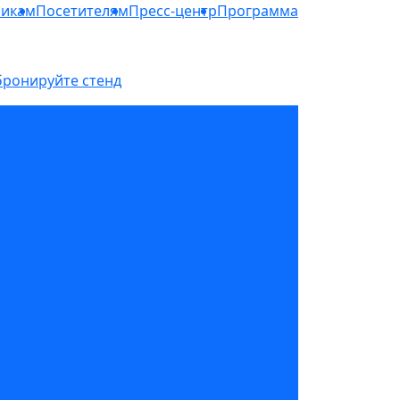
никам
Посетителям
Пресс-центр
Программа
бронируйте стенд