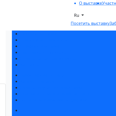
О выставке
Участ
Ru
Посетить выставку
За
Разделы выставки
Список участников 2026
Отзывы о выставке
Партнеры и спонсоры
Ответы на частые вопросы
Контакты
Забронировать стенд
Каталог стендов
Советы по участию в выставке
Пригласить посетителей на стенд
Гостиницы и визовая поддержка
Получить электронный билет