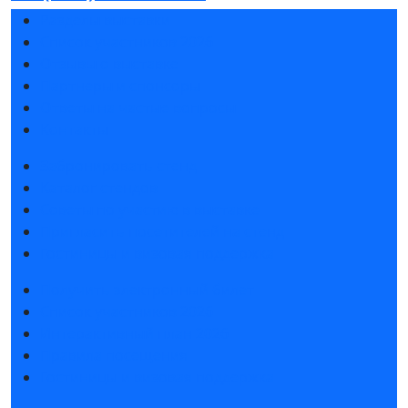
Разделы выставки
Список участников 2026
Отзывы о выставке
Партнеры и спонсоры
Ответы на частые вопросы
Контакты
Забронировать стенд
Каталог стендов
Советы по участию в выставке
Пригласить посетителей на стенд
Гостиницы и визовая поддержка
Получить электронный билет
Список участников 2026
Интерактивный план 2026
Правила посещения
Гостиницы и визовая поддержка