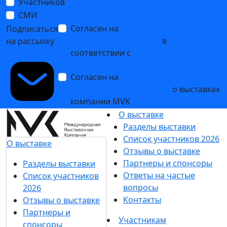
Участников
СМИ
Согласен на
обработку
Подписаться
персональных данных
в
на рассылку
соответствии с
Политикой
обработки персональных данных
Согласен на
получение уведомлений
и рекламных сообщений
о выставках
компании MVK
О выставке
Разделы выставки
Список участников 2026
О выставке
Отзывы о выставке
Партнеры и спонсоры
Разделы выставки
Ответы на частые
Список участников
вопросы
2026
Контакты
Отзывы о выставке
Партнеры и
Участникам
спонсоры