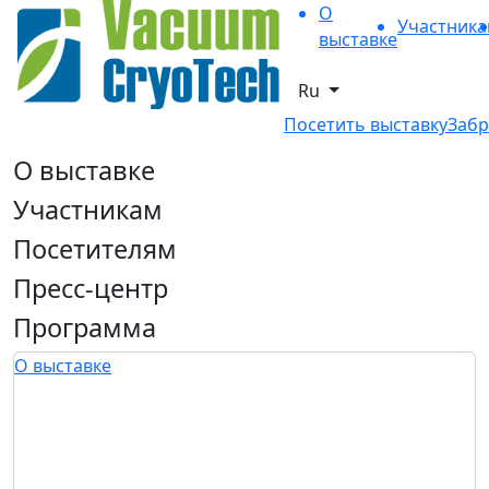
О
Участник
выставке
Ru
Посетить выставку
Забр
О выставке
Участникам
Посетителям
Пресс-центр
Программа
О выставке