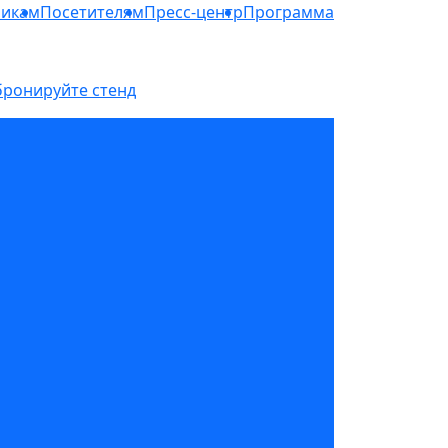
никам
Посетителям
Пресс-центр
Программа
бронируйте стенд