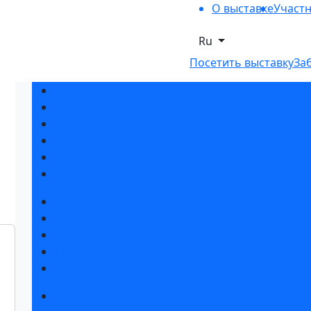
О выставке
Участ
Ru
Посетить выставку
За
Разделы выставки
Список участников 2026
Отзывы о выставке
Партнеры и спонсоры
Ответы на частые вопросы
Контакты
Забронировать стенд
Каталог стендов
Советы по участию в выставке
Пригласить посетителей на стенд
Гостиницы и визовая поддержка
Получить электронный билет