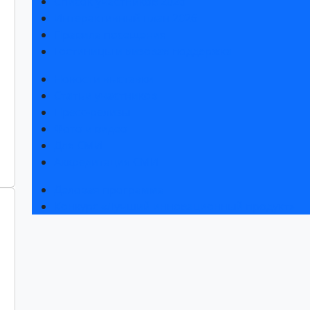
Список участников 2026
Интерактивный план 2026
Правила посещения
Гостиницы и визовая поддержка
Новости выставки
Статьи участников
Пресс-релизы
Фото и видео
Для СМИ
Аккредитация СМИ
Деловая программа
Конкурс «Лучший инновационный продукт»