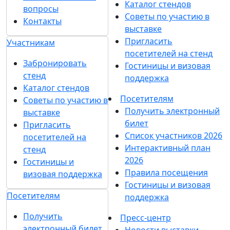
Каталог стендов
вопросы
Советы по участию в
Контакты
выставке
Пригласить
Участникам
посетителей на стенд
Забронировать
Гостиницы и визовая
стенд
поддержка
Каталог стендов
Посетителям
Советы по участию в
Получить электронный
выставке
билет
Пригласить
Список участников 2026
посетителей на
Интерактивный план
стенд
2026
Гостиницы и
Правила посещения
визовая поддержка
Гостиницы и визовая
Посетителям
поддержка
Получить
Пресс-центр
электронный билет
Новости выставки