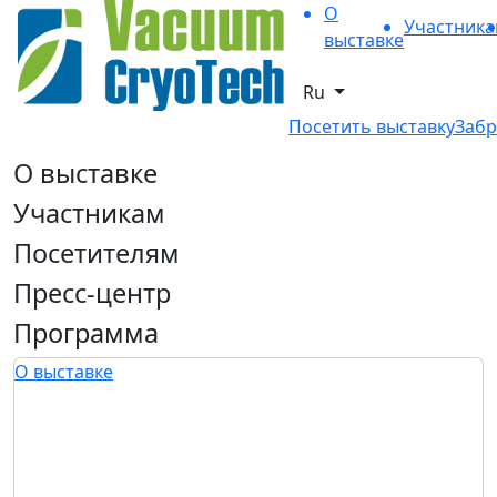
О
Участник
выставке
Ru
Посетить выставку
Забр
О выставке
Участникам
Посетителям
Пресс-центр
Программа
О выставке