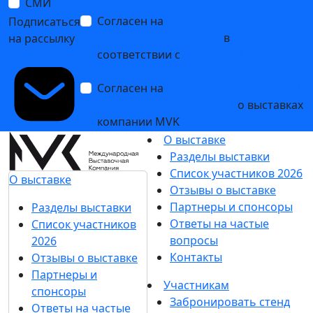
СМИ
Согласен на
обработку
Подписаться
персональных данных
в
на рассылку
соответствии с
Политикой
обработки персональных данных
Согласен на
получение уведомлений
и рекламных сообщений
о выставках
компании MVK
О выставке
Разделы выставки
Список участников 2026
О выставке
Отзывы о выставке
Партнеры и спонсоры
Разделы выставки
Ответы на частые
Список участников
вопросы
2026
Контакты
Отзывы о выставке
Партнеры и
Участникам
спонсоры
Забронировать стенд
Ответы на частые