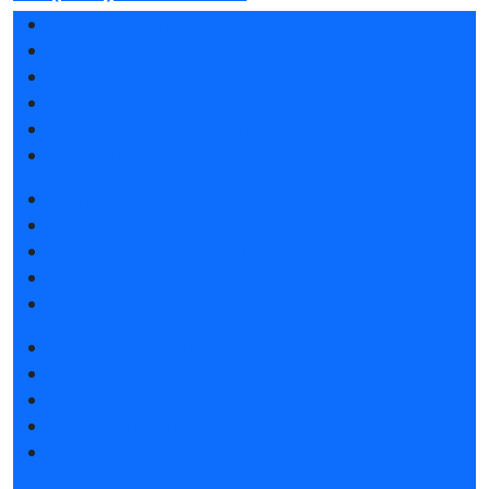
Разделы выставки
Список участников 2026
Отзывы о выставке
Партнеры и спонсоры
Ответы на частые вопросы
Контакты
Забронировать стенд
Каталог стендов
Советы по участию в выставке
Пригласить посетителей на стенд
Гостиницы и визовая поддержка
Получить электронный билет
Список участников 2026
Интерактивный план 2026
Правила посещения
Гостиницы и визовая поддержка