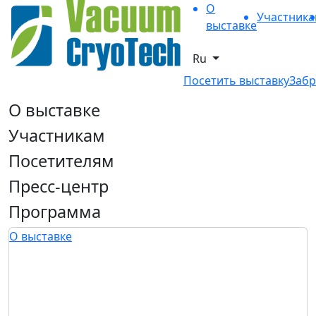
О
Участник
выставке
Ru
Посетить выставку
Забр
О выставке
Участникам
Посетителям
Пресс-центр
Программа
О выставке