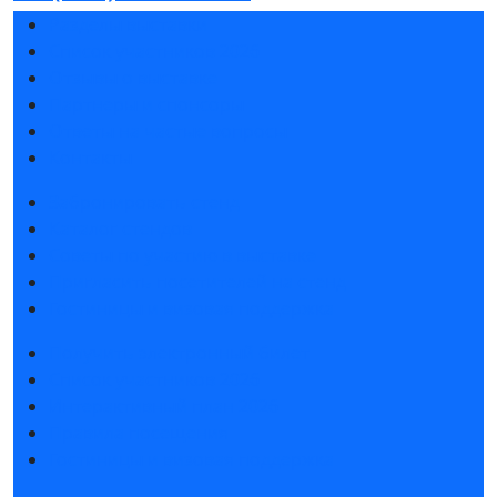
Разделы выставки
Список участников 2026
Отзывы о выставке
Партнеры и спонсоры
Ответы на частые вопросы
Контакты
Забронировать стенд
Каталог стендов
Советы по участию в выставке
Пригласить посетителей на стенд
Гостиницы и визовая поддержка
Получить электронный билет
Список участников 2026
Интерактивный план 2026
Правила посещения
Гостиницы и визовая поддержка