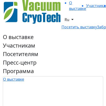
О
Участник
выставке
Ru
Посетить выставку
Забр
О выставке
Участникам
Посетителям
Пресс-центр
Программа
О выставке