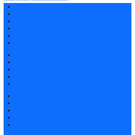
Разделы выставки
Список участников 2026
Отзывы о выставке
Партнеры и спонсоры
Ответы на частые вопросы
Контакты
Забронировать стенд
Каталог стендов
Советы по участию в выставке
Пригласить посетителей на стенд
Гостиницы и визовая поддержка
Получить электронный билет
Список участников 2026
Интерактивный план 2026
Правила посещения
Гостиницы и визовая поддержка