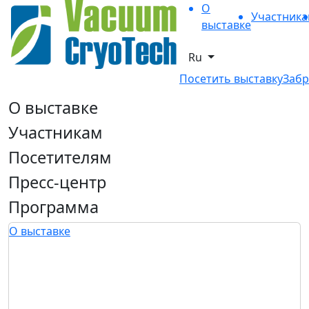
О
Участник
выставке
Ru
Посетить выставку
Забр
О выставке
Участникам
Посетителям
Пресс-центр
Программа
О выставке