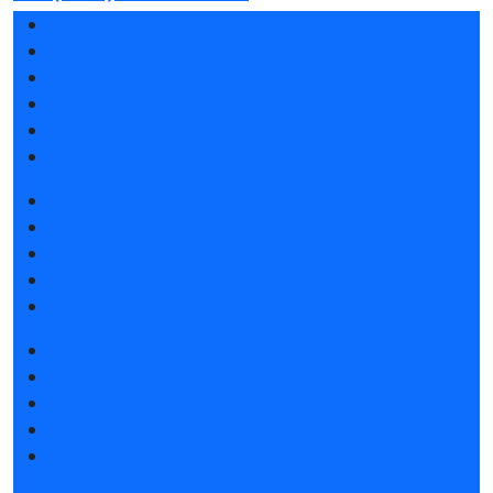
Разделы выставки
Список участников 2026
Отзывы о выставке
Партнеры и спонсоры
Ответы на частые вопросы
Контакты
Забронировать стенд
Каталог стендов
Советы по участию в выставке
Пригласить посетителей на стенд
Гостиницы и визовая поддержка
Получить электронный билет
Список участников 2026
Интерактивный план 2026
Правила посещения
Гостиницы и визовая поддержка