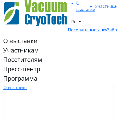
О
Участник
выставке
Ru
Посетить выставку
Забр
О выставке
Участникам
Посетителям
Пресс-центр
Программа
О выставке