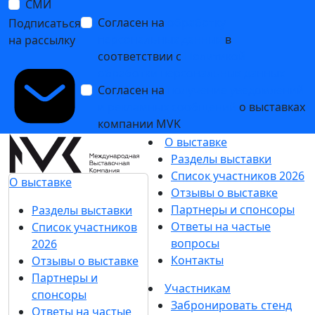
СМИ
Согласен на
обработку
Подписаться
персональных данных
в
на рассылку
соответствии с
Политикой
обработки персональных данных
Согласен на
получение уведомлений
и рекламных сообщений
о выставках
компании MVK
О выставке
Разделы выставки
Список участников 2026
О выставке
Отзывы о выставке
Партнеры и спонсоры
Разделы выставки
Ответы на частые
Список участников
вопросы
2026
Контакты
Отзывы о выставке
Партнеры и
Участникам
спонсоры
Забронировать стенд
Ответы на частые