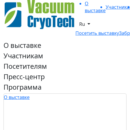
О
Участник
выставке
Ru
Посетить выставку
Забр
О выставке
Участникам
Посетителям
Пресс-центр
Программа
О выставке