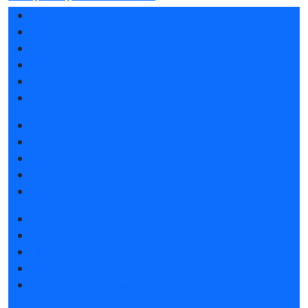
Разделы выставки
Список участников 2026
Отзывы о выставке
Партнеры и спонсоры
Ответы на частые вопросы
Контакты
Забронировать стенд
Каталог стендов
Советы по участию в выставке
Пригласить посетителей на стенд
Гостиницы и визовая поддержка
Получить электронный билет
Список участников 2026
Интерактивный план 2026
Правила посещения
Гостиницы и визовая поддержка