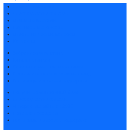
Разделы выставки
Список участников 2026
Отзывы о выставке
Партнеры и спонсоры
Ответы на частые вопросы
Контакты
Забронировать стенд
Каталог стендов
Советы по участию в выставке
Пригласить посетителей на стенд
Гостиницы и визовая поддержка
Получить электронный билет
Список участников 2026
Интерактивный план 2026
Правила посещения
Гостиницы и визовая поддержка