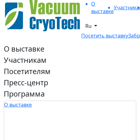
О
Участник
выставке
Ru
Посетить выставку
Забр
О выставке
Участникам
Посетителям
Пресс-центр
Программа
О выставке