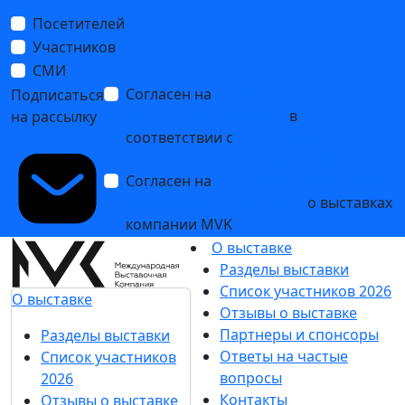
Посетителей
Участников
СМИ
Согласен на
обработку
Подписаться
персональных данных
в
на рассылку
соответствии с
Политикой
обработки персональных данных
Согласен на
получение уведомлений
и рекламных сообщений
о выставках
компании MVK
О выставке
Разделы выставки
Список участников 2026
О выставке
Отзывы о выставке
Партнеры и спонсоры
Разделы выставки
Ответы на частые
Список участников
вопросы
2026
Контакты
Отзывы о выставке