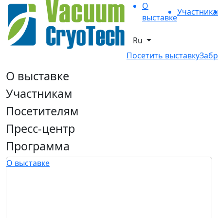
О
Участник
выставке
Ru
Посетить выставку
Забр
О выставке
Участникам
Посетителям
Пресс-центр
Программа
О выставке