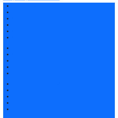
Разделы выставки
Список участников 2026
Отзывы о выставке
Партнеры и спонсоры
Ответы на частые вопросы
Контакты
Забронировать стенд
Каталог стендов
Советы по участию в выставке
Пригласить посетителей на стенд
Гостиницы и визовая поддержка
Получить электронный билет
Список участников 2026
Интерактивный план 2026
Правила посещения
Гостиницы и визовая поддержка