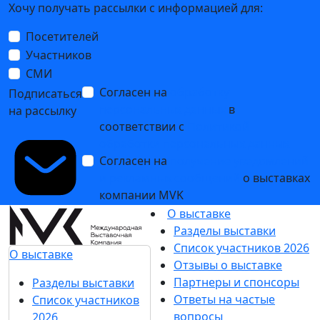
Хочу получать рассылки с информацией для:
Посетителей
Участников
СМИ
Согласен на
обработку
Подписаться
персональных данных
в
на рассылку
соответствии с
Политикой
обработки персональных данных
Согласен на
получение уведомлений
и рекламных сообщений
о выставках
компании MVK
О выставке
Разделы выставки
Список участников 2026
О выставке
Отзывы о выставке
Партнеры и спонсоры
Разделы выставки
Ответы на частые
Список участников
вопросы
2026