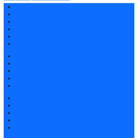
Разделы выставки
Список участников 2026
Отзывы о выставке
Партнеры и спонсоры
Ответы на частые вопросы
Контакты
Забронировать стенд
Каталог стендов
Советы по участию в выставке
Пригласить посетителей на стенд
Гостиницы и визовая поддержка
Получить электронный билет
Список участников 2026
Интерактивный план 2026
Правила посещения
Гостиницы и визовая поддержка