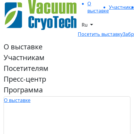
О
Участник
выставке
Ru
Посетить выставку
Забр
О выставке
Участникам
Посетителям
Пресс-центр
Программа
О выставке