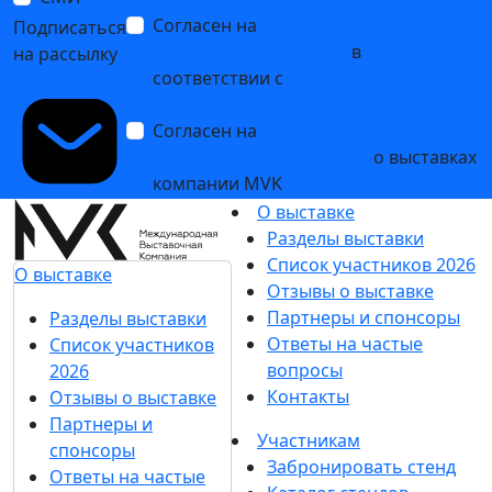
Согласен на
обработку
Подписаться
персональных данных
в
на рассылку
соответствии с
Политикой
обработки персональных данных
Согласен на
получение уведомлений
и рекламных сообщений
о выставках
компании MVK
О выставке
Разделы выставки
Список участников 2026
О выставке
Отзывы о выставке
Партнеры и спонсоры
Разделы выставки
Ответы на частые
Список участников
вопросы
2026
Контакты
Отзывы о выставке
Партнеры и
Участникам
спонсоры
Забронировать стенд
Ответы на частые