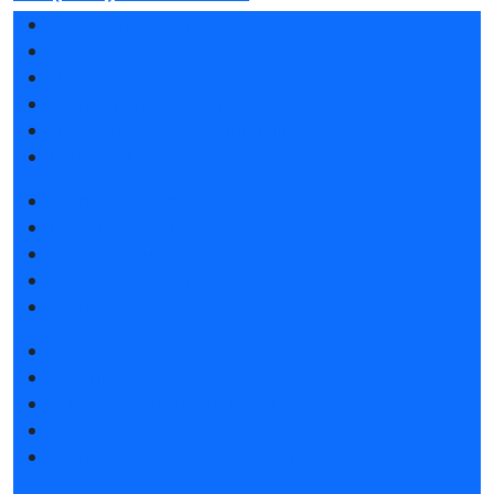
Разделы выставки
Список участников 2026
Отзывы о выставке
Партнеры и спонсоры
Ответы на частые вопросы
Контакты
Забронировать стенд
Каталог стендов
Советы по участию в выставке
Пригласить посетителей на стенд
Гостиницы и визовая поддержка
Получить электронный билет
Список участников 2026
Интерактивный план 2026
Правила посещения
Гостиницы и визовая поддержка