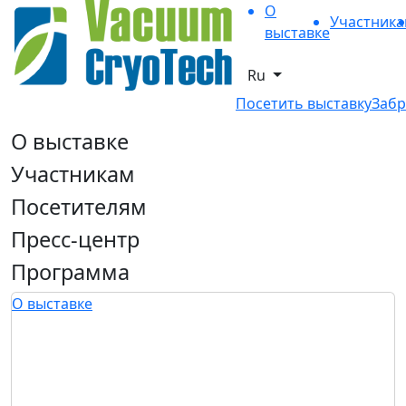
О
Участник
выставке
Ru
Посетить выставку
Забр
О выставке
Участникам
Посетителям
Пресс-центр
Программа
О выставке