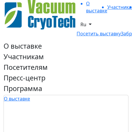
О
Участник
выставке
Ru
Посетить выставку
Забр
О выставке
Участникам
Посетителям
Пресс-центр
Программа
О выставке