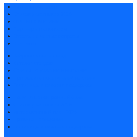
Разделы выставки
Список участников 2026
Отзывы о выставке
Партнеры и спонсоры
Ответы на частые вопросы
Контакты
Забронировать стенд
Каталог стендов
Советы по участию в выставке
Пригласить посетителей на стенд
Гостиницы и визовая поддержка
Получить электронный билет
Список участников 2026
Интерактивный план 2026
Правила посещения
Гостиницы и визовая поддержка