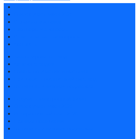
Разделы выставки
Список участников 2026
Отзывы о выставке
Партнеры и спонсоры
Ответы на частые вопросы
Контакты
Забронировать стенд
Каталог стендов
Советы по участию в выставке
Пригласить посетителей на стенд
Гостиницы и визовая поддержка
Получить электронный билет
Список участников 2026
Интерактивный план 2026
Правила посещения
Гостиницы и визовая поддержка