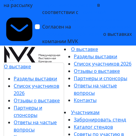
персональных данных
в
на рассылку
соответствии с
Политикой
обработки персональных данных
Согласен на
получение уведомлений
и рекламных сообщений
о выставках
компании MVK
О выставке
Разделы выставки
Список участников 2026
О выставке
Отзывы о выставке
Партнеры и спонсоры
Разделы выставки
Ответы на частые
Список участников
вопросы
2026
Контакты
Отзывы о выставке
Партнеры и
Участникам
спонсоры
Забронировать стенд
Ответы на частые
Каталог стендов
вопросы
Советы по участию в