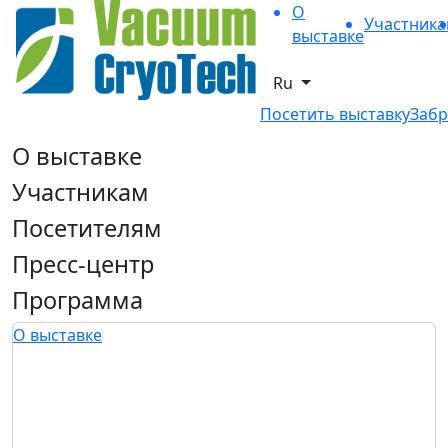
О
Участник
выставке
Ru
Посетить выставку
Забр
О выставке
Участникам
Посетителям
Пресс-центр
Программа
О выставке