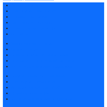
Разделы выставки
Список участников 2026
Отзывы о выставке
Партнеры и спонсоры
Ответы на частые вопросы
Контакты
Забронировать стенд
Каталог стендов
Советы по участию в выставке
Пригласить посетителей на стенд
Гостиницы и визовая поддержка
Получить электронный билет
Список участников 2026
Интерактивный план 2026
Правила посещения
Гостиницы и визовая поддержка