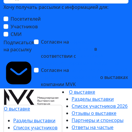
Хочу получать рассылки с информацией для:
Посетителей
Участников
СМИ
Согласен на
обработку
Подписаться
персональных данных
в
на рассылку
соответствии с
Политикой
обработки персональных данных
Согласен на
получение уведомлений
и рекламных сообщений
о выставках
компании MVK
О выставке
Разделы выставки
Список участников 2026
О выставке
Отзывы о выставке
Партнеры и спонсоры
Разделы выставки
Ответы на частые
Список участников