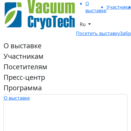
О
Участник
выставке
Ru
Посетить выставку
Забр
О выставке
Участникам
Посетителям
Пресс-центр
Программа
О выставке